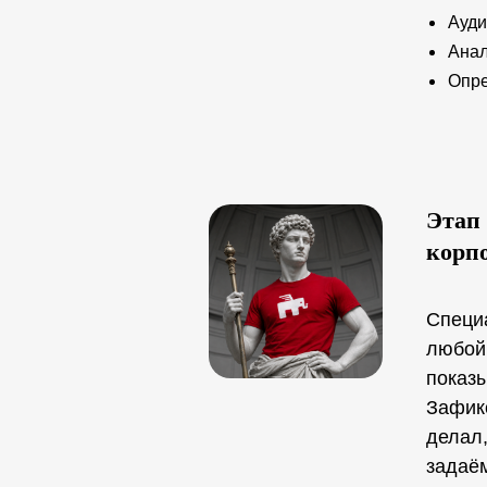
Ауди
Анал
Опре
Этап
корп
Специа
любой 
показы
Зафикс
делал,
задаём