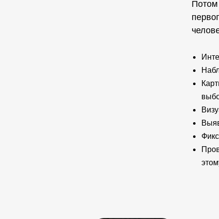
Потом 
первог
челове
Инте
Набл
Карт
выб
Визу
Выяв
Фикс
Пров
этом