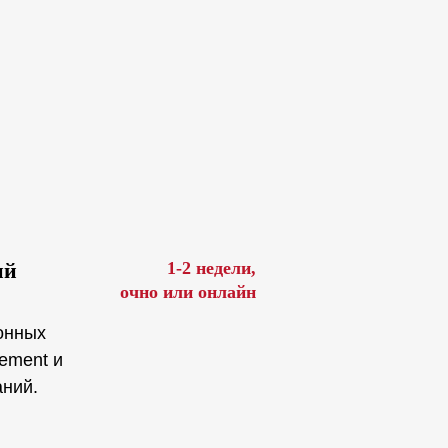
ий
1-2 недели,
очно или онлайн
онных
ement и
аний.