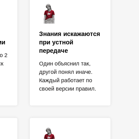
Знания искажаются
ии
при устной
передаче
о 2
ск
Один объяснил так,
другой понял иначе.
Каждый работает по
своей версии правил.