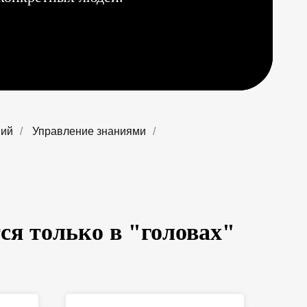
ний
/
Управление знаниями
/
я только в "головах"