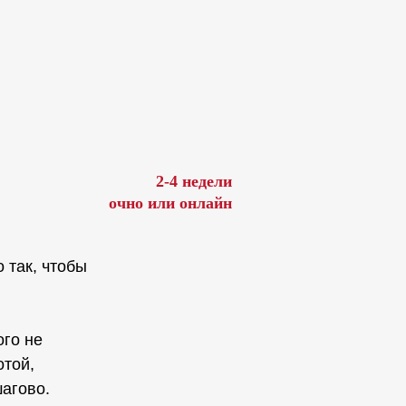
2-4 недели
очно или онлайн
о так, чтобы
ого не
отой,
агово.