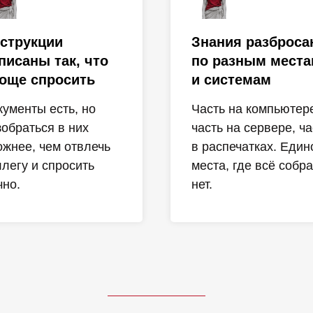
струкции
Знания разброс
писаны так, что
по разным мест
още спросить
и системам
кументы есть, но
Часть на компьютер
зобраться в них
часть на сервере, ча
ожнее, чем отвлечь
в распечатках. Един
ллегу и спросить
места, где всё собра
чно.
нет.