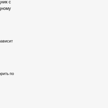
ник с
дному
зависит
орить по