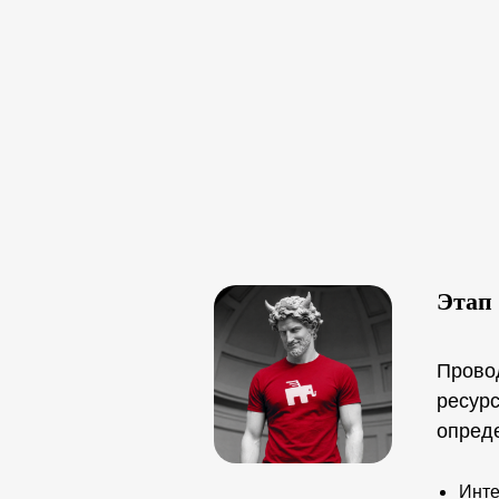
Этап 
Прово
ресур
опред
Инте