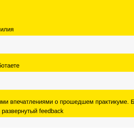
милия
ботаете
ими впечатлениями о прошедшем практикуме. 
 развернутый feedback