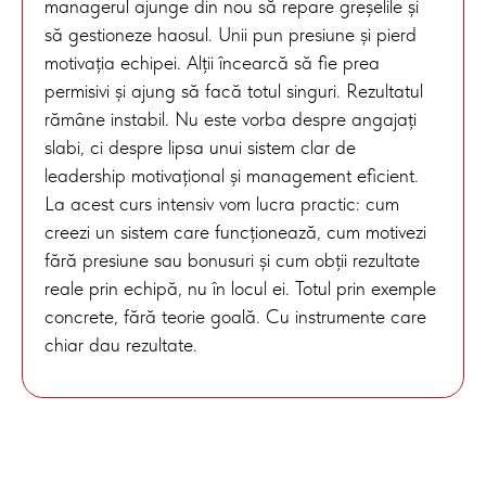
managerul ajunge din nou să repare greșelile și
să gestioneze haosul. Unii pun presiune și pierd
motivația echipei. Alții încearcă să fie prea
permisivi și ajung să facă totul singuri. Rezultatul
rămâne instabil. Nu este vorba despre angajați
slabi, ci despre lipsa unui sistem clar de
leadership motivațional și management eficient.
La acest curs intensiv vom lucra practic: cum
creezi un sistem care funcționează, cum motivezi
fără presiune sau bonusuri și cum obții rezultate
reale prin echipă, nu în locul ei. Totul prin exemple
concrete, fără teorie goală. Cu instrumente care
chiar dau rezultate.