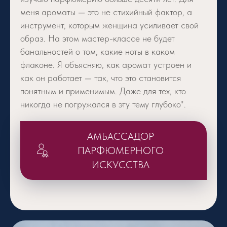
меня ароматы — это не стихийный фактор, а
инструмент, которым женщина усиливает свой
образ. На этом мастер-классе не будет
банальностей о том, какие ноты в каком
флаконе. Я объясняю, как аромат устроен и
как он работает — так, что это становится
понятным и применимым. Даже для тех, кто
никогда не погружался в эту тему глубоко".
АМБАССАДОР
ПАРФЮМЕРНОГО
ИСКУССТВА