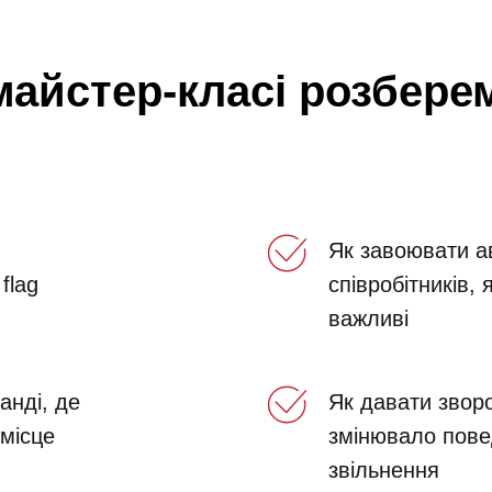
майстер-класі розбере
Як завоювати а
flag
співробітників, 
важливі
анді, де
Як давати зворо
 місце
змінювало пове
звільнення