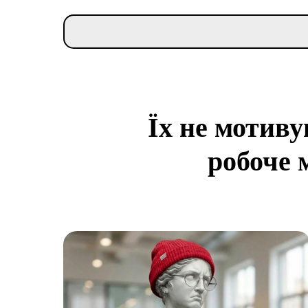
Їх не мотив
робоче 