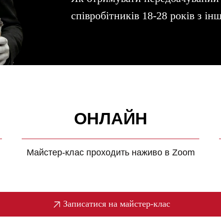
співробітників 18-28 років з і
ОНЛАЙН
Майстер-клас проходить наживо в Zoom
Записатися на майстер-клас