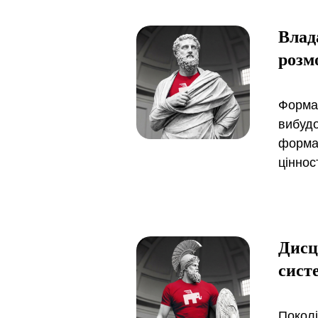
Влад
розм
Формал
вибудо
формал
ціннос
Дисц
сист
Поколі