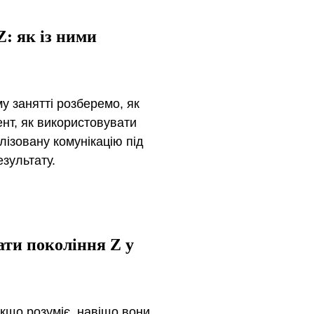
Z: як із ними
у занятті розберемо, як
ент, як використовувати
ізовану комунікацію під
езультату.
ати покоління Z у
кщо розуміє, навіщо вони