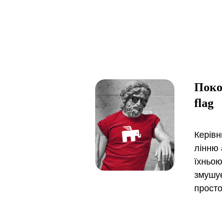
Покол
flag
Керівн
лінню 
їхньою
змушує
просто