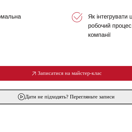
рмальна
Як інтегрувати ц
робочий процес
компанії
Записатися на майстер-клас
Дати не підходять? Перегляньте записи