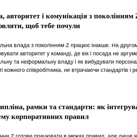
а, авторитет і комунікація з поколінням 
овляти, щоб тебе почули
ьна влада з поколінням Z працює інакше. На другом
вувати авторитет у команді, де вік і посада не аргум
ьну та неформальну владу і як вибудувати персонал
ті кожного співробітника, не втрачаючи стандартів і р
ипліна, рамки та стандарти: як інтегрув
ему корпоративних правил
ння Z готове працювати в межах правил, але лише я