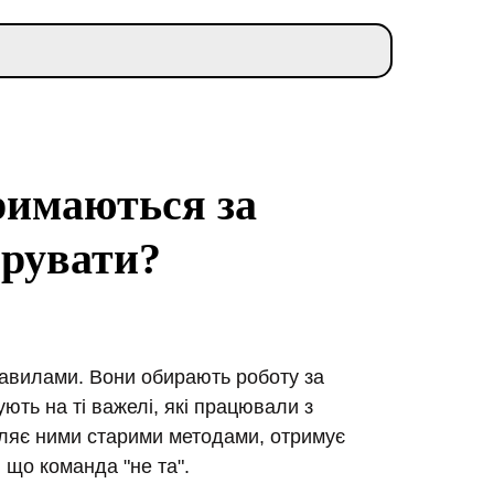
римаються за
ерувати?
равилами. Вони обирають роботу за
ують на ті важелі, які працювали з
вляє ними старими методами, отримує
, що команда "не та".