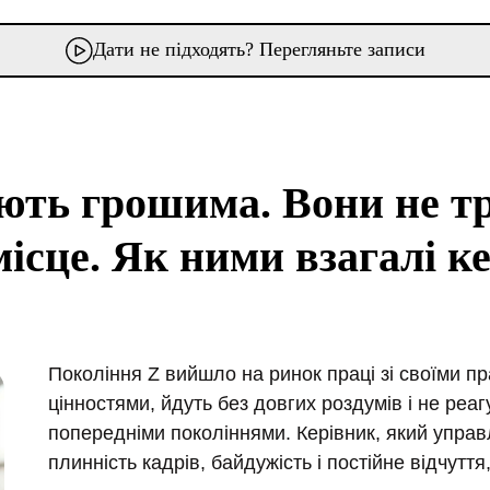
Дати не підходять? Перегляньте записи
ують грошима. Вони не т
місце. Як ними взагалі к
Покоління Z вийшло на ринок праці зі своїми п
цінностями, йдуть без довгих роздумів і не реаг
попередніми поколіннями. Керівник, який упра
плинність кадрів, байдужість і постійне відчуття