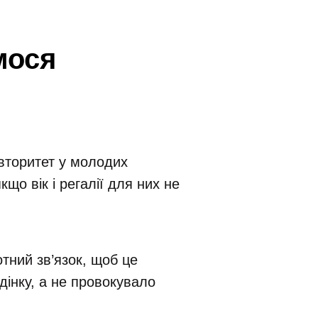
мося
вторитет у молодих
якщо вік і регалії для них не
тний зв’язок, щоб це
дінку, а не провокувало