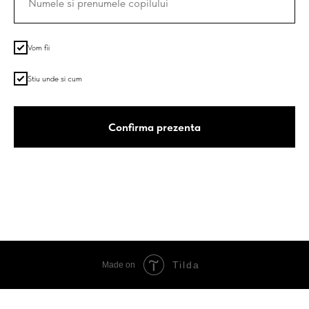
Vom fii
Stiu unde si cum
Confirma prezenta
Tilda
Made on