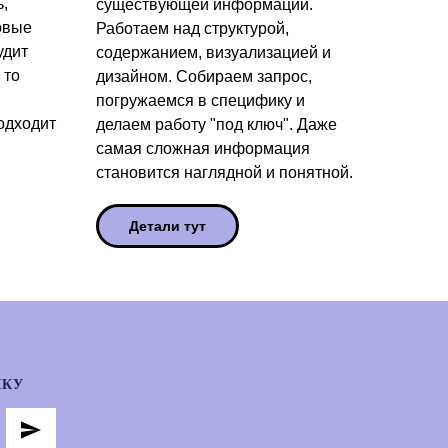
,
существующей информации.
овые
Работаем над структурой,
удит
содержанием, визуализацией и
 то
дизайном. Собираем запрос,
погружаемся в специфику и
одходит
делаем работу "под ключ". Даже
самая сложная информация
становится наглядной и понятной.
Детали тут
ЛКУ