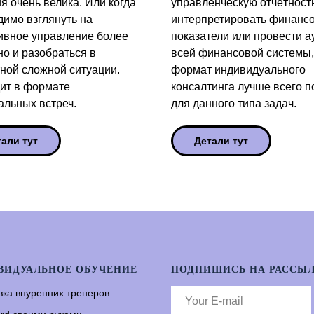
я очень велика. Или когда
управленческую отчётность
димо взглянуть на
интерпретировать финанс
ивное управление более
показатели или провести а
но и разобраться в
всей финансовой системы,
тной сложной ситуации.
формат индивидуального
ит в формате
консалтинга лучше всего п
альных встреч.
для данного типа задач.
тали тут
Детали тут
ВИДУАЛЬНОЕ ОБУЧЕНИЕ
ПОДПИШИСЬ НА РАССЫ
вка внуренних тренеров