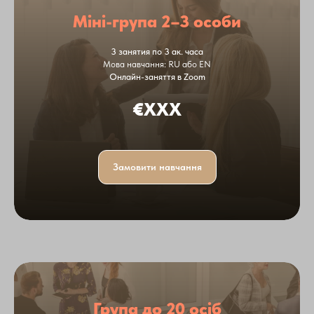
Міні-група 2–3 особи
3 занятия по 3 ак. часа
Мова навчання: RU або EN
Онлайн-заняття в Zoom
€XXX
Замовити навчання
Група до 20 осіб