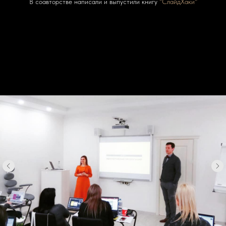
В соавторстве написали и выпустили книгу
"СлайдХаки"