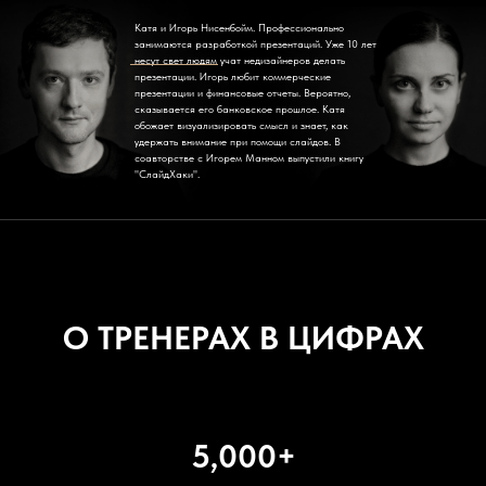
Катя и Игорь Нисенбойм. Профессионально
занимаются разработкой презентаций. Уже 10 лет
несут свет людям учат недизайнеров делать
презентации. Игорь любит коммерческие
презентации и финансовые отчеты. Вероятно,
сказывается его банковское прошлое. Катя
обожает визуализировать смысл и знает, как
удержать внимание при помощи слайдов. В
соавторстве с Игорем Манном выпустили книгу
"СлайдХаки".
О ТРЕНЕРАХ В ЦИФРАХ
5,000+