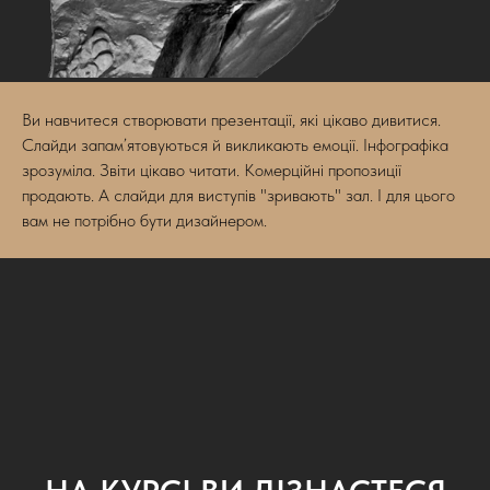
Ви навчитеся створювати презентації, які цікаво дивитися.
Слайди запам’ятовуються й викликають емоції. Інфографіка
зрозуміла. Звіти цікаво читати. Комерційні пропозиції
продають. А слайди для виступів "зривають" зал. І для цього
вам не потрібно бути дизайнером.