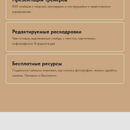
800 слайдов с теорией, примерами и инструкциями к практическим
упражнениям
Редактируемые раскадровки
Уже готовые, выровненные слайды с текстом, картинками,
инфографикой. В формате ppt.
Бесплатные ресурсы
Поделимся тайными знаниями, где скачать фотографии, иконки, шрифты,
мокапы. Легально и бесплатно.