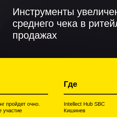
Инструменты увеличен
среднего чека в ритей
продажах
Где
нг пройдет очно.
Intellect Hub SBC
 участие
Кишинев