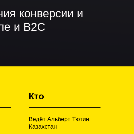
ия конверсии и
ле и B2C
Кто
Ведёт Альберт Тютин,
Казахстан