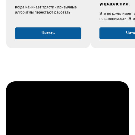
управления.
Когда начинает трясти - привычные
алгоритмы перестают работать
Это не комплимент
незаменимости. Это
Читать
Чита