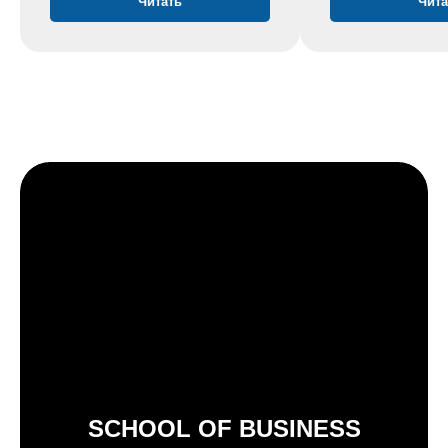
Читать
Чита
SCHOOL OF BUSINESS