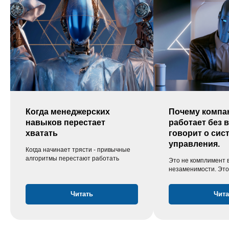
Когда менеджерских
Почему компа
навыков перестает
работает без в
хватать
говорит о сис
управления.
Когда начинает трясти - привычные
алгоритмы перестают работать
Это не комплимент
незаменимости. Это
Читать
Чита